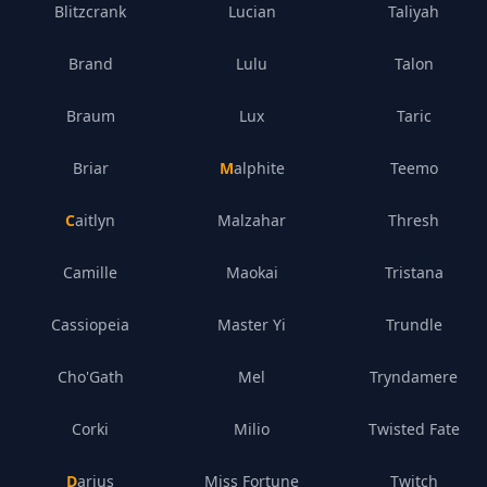
Blitzcrank
Lucian
Taliyah
Brand
Lulu
Talon
Braum
Lux
Taric
Briar
Malphite
Teemo
Caitlyn
Malzahar
Thresh
Camille
Maokai
Tristana
Cassiopeia
Master Yi
Trundle
Cho'Gath
Mel
Tryndamere
Corki
Milio
Twisted Fate
Darius
Miss Fortune
Twitch