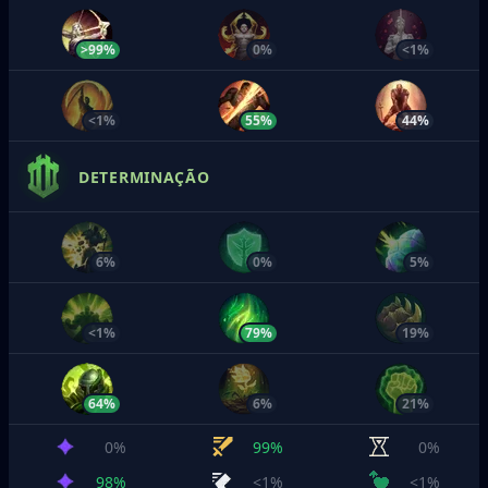
>99%
0%
<1%
<1%
55%
44%
DETERMINAÇÃO
6%
0%
5%
<1%
79%
19%
64%
6%
21%
0%
99%
0%
98%
<1%
<1%