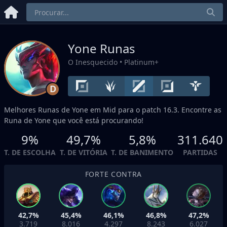
Yone Runas
O Inesquecido
• Platinum+
D
Melhores Runas de Yone em
Mid
para o patch 16.3. Encontre as
Runa de Yone que você está procurando!
9%
49,7%
5,8%
311.640
T. DE ESCOLHA
T. DE VITÓRIA
T. DE BANIMENTO
PARTIDAS
FORTE CONTRA
42,7%
45,4%
46,1%
46,8%
47,2%
3.719
8.016
4.297
8.243
6.027