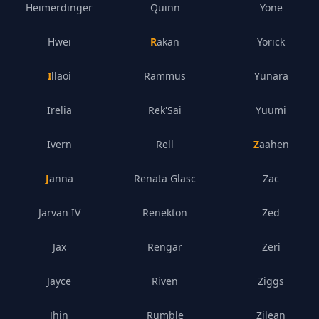
Heimerdinger
Quinn
Yone
Hwei
Rakan
Yorick
Illaoi
Rammus
Yunara
Irelia
Rek'Sai
Yuumi
Ivern
Rell
Zaahen
Janna
Renata Glasc
Zac
Jarvan IV
Renekton
Zed
Jax
Rengar
Zeri
Jayce
Riven
Ziggs
Jhin
Rumble
Zilean