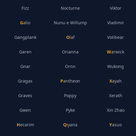
Fizz
Nocturne
Viktor
Galio
Nunu e Willump
Vladimir
Gangplank
Olaf
Volibear
Garen
Orianna
Warwick
Gnar
Ornn
Wukong
Gragas
Pantheon
Xayah
Graves
Poppy
Xerath
Gwen
Pyke
Xin Zhao
Hecarim
Qiyana
Yasuo