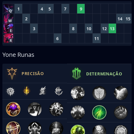
1
4
5
7
9
Q
2
14
15
W
3
8
10
12
13
E
6
11
R
Yone Runas
PRECISÃO
DETERMINAÇÃO