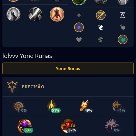
lolvvv
Yone Runas
Yone Runas
PRECISÃO
0%
51%
49%
<1%
63%
37%
0%