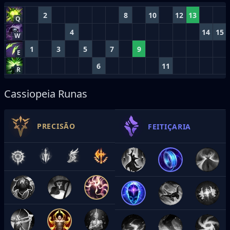
2
8
10
12
13
Q
4
14
15
W
1
3
5
7
9
E
6
11
R
Cassiopeia Runas
PRECISÃO
FEITIÇARIA