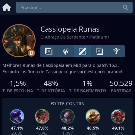
Cassiopeia Runas
O Abraço Da Serpente
• Platinum+
D
Melhores Runas de Cassiopeia em
Mid
para o patch 16.3.
Encontre as Runa de Cassiopeia que você está procurando!
1,5%
48%
1%
50.529
T. DE ESCOLHA
T. DE VITÓRIA
T. DE BANIMENTO
PARTIDAS
FORTE CONTRA
47,1%
47,8%
48,2%
48,5%
49,1%
2.080
1.043
1.097
553
1.516