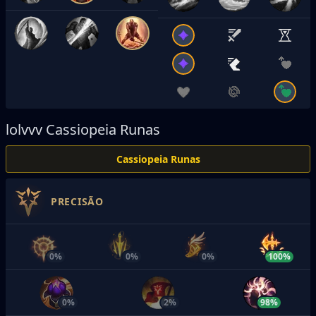
lolvvv
Cassiopeia Runas
Cassiopeia Runas
PRECISÃO
0%
0%
0%
100%
0%
2%
98%