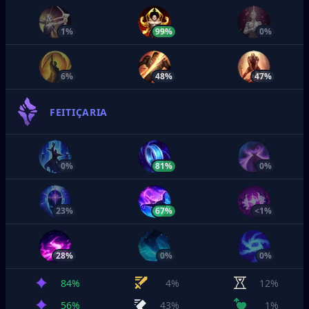
1%
99%
0%
6%
48%
47%
FEITIÇARIA
0%
81%
0%
23%
67%
<1%
28%
0%
0%
84%
4%
12%
56%
43%
1%