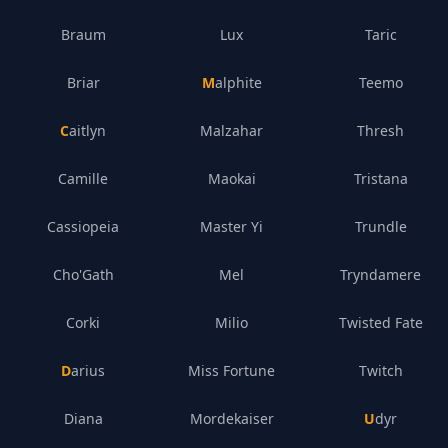
Braum
Lux
Taric
Briar
Malphite
Teemo
Caitlyn
Malzahar
Thresh
Camille
Maokai
Tristana
Cassiopeia
Master Yi
Trundle
Cho'Gath
Mel
Tryndamere
Corki
Milio
Twisted Fate
Darius
Miss Fortune
Twitch
Diana
Mordekaiser
Udyr