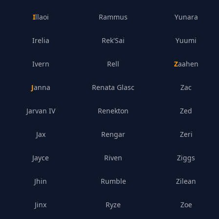
Illaoi
Rammus
Yunara
Irelia
Rek'Sai
Yuumi
Ivern
Rell
Zaahen
Janna
Renata Glasc
Zac
Jarvan IV
Renekton
Zed
Jax
Rengar
Zeri
Jayce
Riven
Ziggs
Jhin
Rumble
Zilean
Jinx
Ryze
Zoe