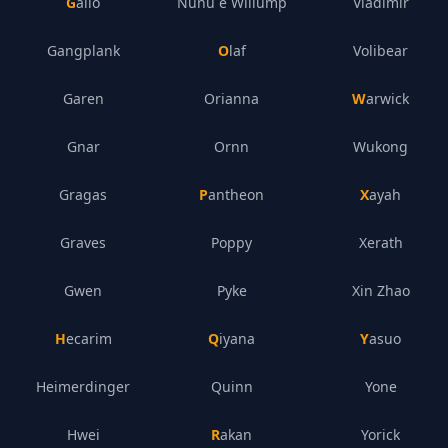
Galio
Nunu e Willump
Vladimir
Gangplank
Olaf
Volibear
Garen
Orianna
Warwick
Gnar
Ornn
Wukong
Gragas
Pantheon
Xayah
Graves
Poppy
Xerath
Gwen
Pyke
Xin Zhao
Hecarim
Qiyana
Yasuo
Heimerdinger
Quinn
Yone
Hwei
Rakan
Yorick