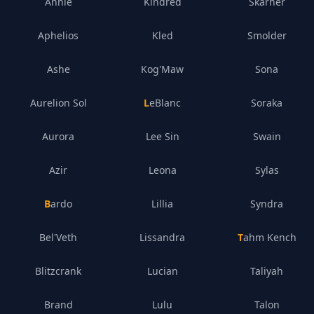
Annie
Kindred
Skarner
Aphelios
Kled
Smolder
Ashe
Kog'Maw
Sona
Aurelion Sol
LeBlanc
Soraka
Aurora
Lee Sin
Swain
Azir
Leona
Sylas
Bardo
Lillia
Syndra
Bel'Veth
Lissandra
Tahm Kench
Blitzcrank
Lucian
Taliyah
Brand
Lulu
Talon