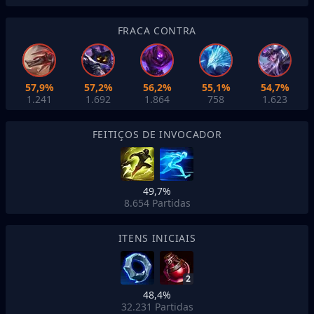
FRACA CONTRA
57,9%
57,2%
56,2%
55,1%
54,7%
1.241
1.692
1.864
758
1.623
FEITIÇOS DE INVOCADOR
49,7%
8.654
Partidas
ITENS INICIAIS
2
48,4%
32.231
Partidas