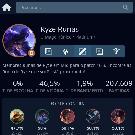
Ryze Runas
O Mago Rúnico
• Platinum+
D
Melhores Runas de Ryze em
Mid
para o patch 16.3. Encontre as
Runa de Ryze que você está procurando!
6%
46,5%
1,9%
207.609
T. DE ESCOLHA
T. DE VITÓRIA
T. DE BANIMENTO
PARTIDAS
FORTE CONTRA
47,7%
50%
50,1%
50,1%
50,1%
2.725
7.584
3.892
2.158
9.872