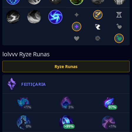
lolvvv
Ryze Runas
Ryze Runas
FEITIÇARIA
<1%
3%
97%
0%
>99%
<1%