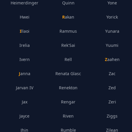
Heimerdinger
Quinn
Yone
Hwei
Rakan
Yorick
Illaoi
Rammus
Yunara
Irelia
Rek'Sai
Yuumi
Ivern
Rell
Zaahen
Janna
Renata Glasc
Zac
Jarvan IV
Renekton
Zed
Jax
Rengar
Zeri
Jayce
Riven
Ziggs
Jhin
Rumble
Zilean