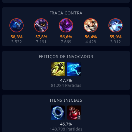
FRACA CONTRA
58,3%
57,8%
56,6%
56,4%
55,9%
3.532
7.191
7.669
4.428
3.912
FEITIÇOS DE INVOCADOR
47,7%
81.284
Partidas
ITENS INICIAIS
2
46,7%
148.798
Partidas