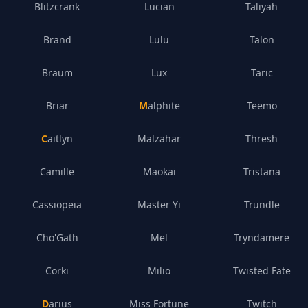
Blitzcrank
Lucian
Taliyah
Brand
Lulu
Talon
Braum
Lux
Taric
Briar
Malphite
Teemo
Caitlyn
Malzahar
Thresh
Camille
Maokai
Tristana
Cassiopeia
Master Yi
Trundle
Cho'Gath
Mel
Tryndamere
Corki
Milio
Twisted Fate
Darius
Miss Fortune
Twitch