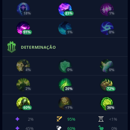
18%
81%
1%
91%
1%
8%
DETERMINAÇÃO
4%
0%
0%
2%
26%
72%
60%
<1%
36%
2%
95%
<1%
45%
60%
0%