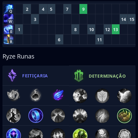
2
4
5
7
9
Q
3
14
15
W
1
8
10
12
13
E
6
11
R
Ryze Runas
FEITIÇARIA
DETERMINAÇÃO