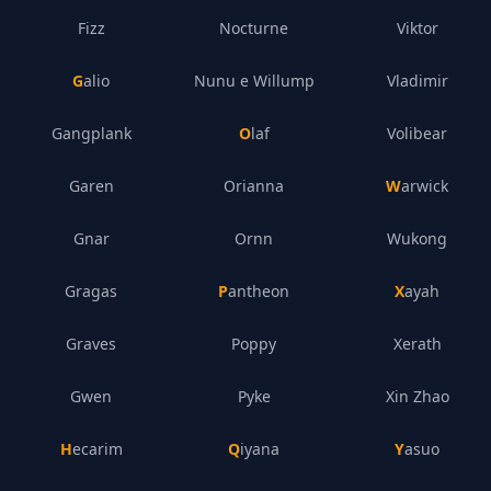
Fizz
Nocturne
Viktor
Galio
Nunu e Willump
Vladimir
Gangplank
Olaf
Volibear
Garen
Orianna
Warwick
Gnar
Ornn
Wukong
Gragas
Pantheon
Xayah
Graves
Poppy
Xerath
Gwen
Pyke
Xin Zhao
Hecarim
Qiyana
Yasuo