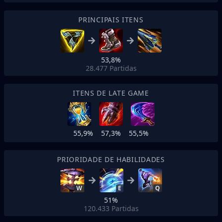
PRINCIPAIS ITENS
53,8%
28.477
Partidas
ITENS DE LATE GAME
55,9%
57,3%
55,5%
PRIORIDADE DE HABILIDADES
W
E
Q
51%
120.433
Partidas