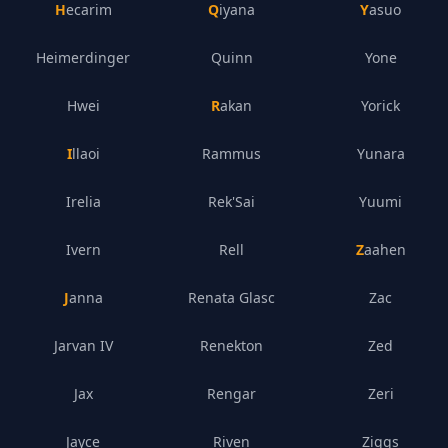
Hecarim
Qiyana
Yasuo
Heimerdinger
Quinn
Yone
Hwei
Rakan
Yorick
Illaoi
Rammus
Yunara
Irelia
Rek'Sai
Yuumi
Ivern
Rell
Zaahen
Janna
Renata Glasc
Zac
Jarvan IV
Renekton
Zed
Jax
Rengar
Zeri
Jayce
Riven
Ziggs