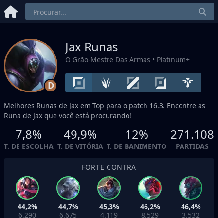
Jax Runas
O Grão-Mestre Das Armas
• Platinum+
D
Melhores Runas de Jax em
Top
para o patch 16.3. Encontre as
Runa de Jax que você está procurando!
7,8%
49,9%
12%
271.108
T. DE ESCOLHA
T. DE VITÓRIA
T. DE BANIMENTO
PARTIDAS
FORTE CONTRA
44,2%
44,7%
45,3%
46,2%
46,4%
6.290
6.675
4.119
8.529
3.532