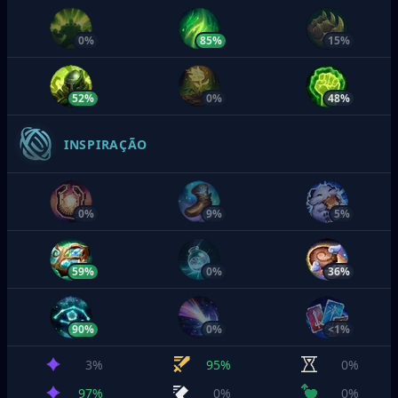
0%
85%
15%
52%
0%
48%
INSPIRAÇÃO
0%
9%
5%
59%
0%
36%
90%
0%
<1%
3%
95%
0%
97%
0%
0%