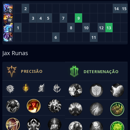
2
14
15
Q
3
4
5
7
9
W
1
8
10
12
13
E
6
11
R
Jax Runas
PRECISÃO
DETERMINAÇÃO