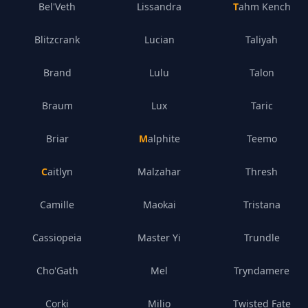
Bel'Veth
Lissandra
Tahm Kench
Blitzcrank
Lucian
Taliyah
Brand
Lulu
Talon
Braum
Lux
Taric
Briar
Malphite
Teemo
Caitlyn
Malzahar
Thresh
Camille
Maokai
Tristana
Cassiopeia
Master Yi
Trundle
Cho'Gath
Mel
Tryndamere
Corki
Milio
Twisted Fate