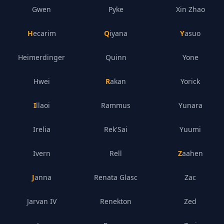
Gwen
Pyke
Xin Zhao
Hecarim
Qiyana
Yasuo
Heimerdinger
Quinn
Yone
Hwei
Rakan
Yorick
Illaoi
Rammus
Yunara
Irelia
Rek'Sai
Yuumi
Ivern
Rell
Zaahen
Janna
Renata Glasc
Zac
Jarvan IV
Renekton
Zed