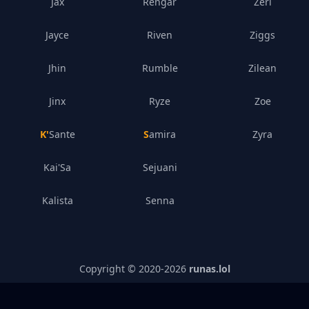
Jax
Rengar
Zeri
Jayce
Riven
Ziggs
Jhin
Rumble
Zilean
Jinx
Ryze
Zoe
K'Sante
Samira
Zyra
Kai'Sa
Sejuani
Kalista
Senna
Copyright © 2020-
2026
runas.lol
Política de Privacidade
–
Impresso
–
League of Legends
Accounts