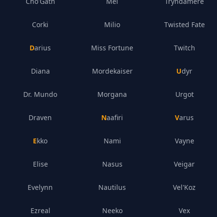
Cho'Gath
Mel
Tryndamere
Corki
Milio
Twisted Fate
Darius
Miss Fortune
Twitch
Diana
Mordekaiser
Udyr
Dr. Mundo
Morgana
Urgot
Draven
Naafiri
Varus
Ekko
Nami
Vayne
Elise
Nasus
Veigar
Evelynn
Nautilus
Vel'Koz
Ezreal
Neeko
Vex