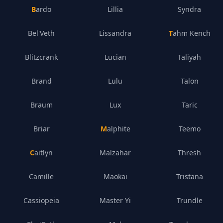
Bardo
Lillia
Syndra
Bel'Veth
Lissandra
Tahm Kench
Blitzcrank
Lucian
Taliyah
Brand
Lulu
Talon
Braum
Lux
Taric
Briar
Malphite
Teemo
Caitlyn
Malzahar
Thresh
Camille
Maokai
Tristana
Cassiopeia
Master Yi
Trundle