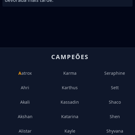
devorada mais tarde.
CAMPEÕES
Aatrox
Karma
Seraphine
Ahri
Karthus
Sett
Akali
Kassadin
Shaco
Akshan
Katarina
Shen
Alistar
Kayle
Shyvana