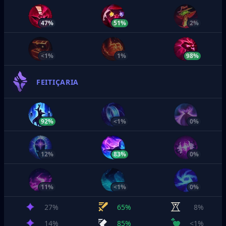
47%
51%
2%
<1%
1%
98%
FEITIÇARIA
92%
<1%
0%
12%
83%
0%
11%
<1%
0%
27%
65%
8%
14%
85%
<1%