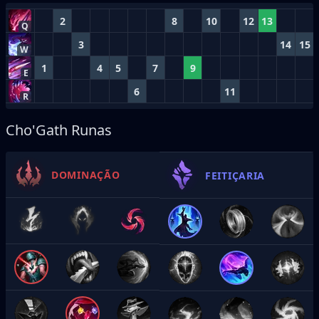
2
8
10
12
13
Q
3
14
15
W
1
4
5
7
9
E
6
11
R
Cho'Gath Runas
DOMINAÇÃO
FEITIÇARIA