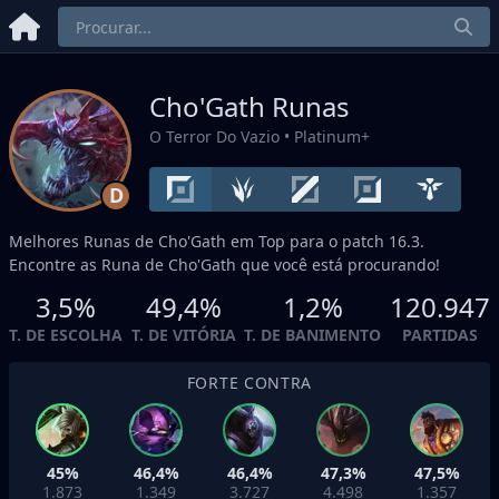
Cho'Gath Runas
O Terror Do Vazio
• Platinum+
D
Melhores Runas de Cho'Gath em
Top
para o patch 16.3.
Encontre as Runa de Cho'Gath que você está procurando!
3,5%
49,4%
1,2%
120.947
T. DE ESCOLHA
T. DE VITÓRIA
T. DE BANIMENTO
PARTIDAS
FORTE CONTRA
45%
46,4%
46,4%
47,3%
47,5%
1.873
1.349
3.727
4.498
1.357