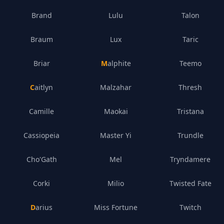
Brand
Lulu
Talon
Braum
Lux
Taric
Briar
Malphite
Teemo
Caitlyn
Malzahar
Thresh
Camille
Maokai
Tristana
Cassiopeia
Master Yi
Trundle
Cho'Gath
Mel
Tryndamere
Corki
Milio
Twisted Fate
Darius
Miss Fortune
Twitch