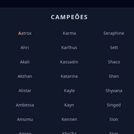
CAMPEÕES
Aatrox
Karma
Seraphine
Ahri
Karthus
Sett
Akali
Kassadin
Shaco
Akshan
Katarina
Shen
Alistar
Kayle
Shyvana
Ambessa
Kayn
Singed
Amumu
Kennen
Sion
Anivia
Kha'Zix
Sivir