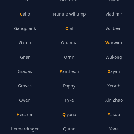
Galio
Nunu e Willump
Vladimir
Gangplank
Olaf
Volibear
Garen
Orianna
Warwick
Gnar
Ornn
Wukong
Gragas
Pantheon
Xayah
Graves
Poppy
Xerath
Gwen
Pyke
Xin Zhao
Hecarim
Qiyana
Yasuo
Heimerdinger
Quinn
Yone