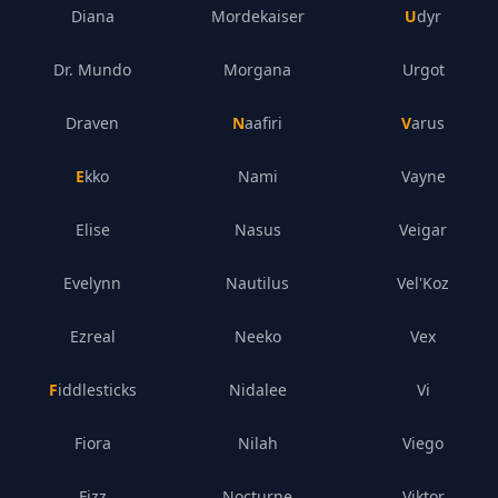
Diana
Mordekaiser
Udyr
Dr. Mundo
Morgana
Urgot
Draven
Naafiri
Varus
Ekko
Nami
Vayne
Elise
Nasus
Veigar
Evelynn
Nautilus
Vel'Koz
Ezreal
Neeko
Vex
Fiddlesticks
Nidalee
Vi
Fiora
Nilah
Viego
Fizz
Nocturne
Viktor