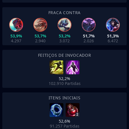
FRACA CONTRA
53,9%
53,7%
53,2%
51,7%
51,3%
4.297
2.940
3.072
2.026
6.472
FEITIÇOS DE INVOCADOR
52,2%
102.910
Partidas
ITENS INICIAIS
2
52,6%
91.257
Partidas