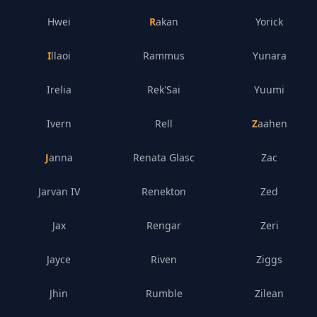
Hwei
Rakan
Yorick
Illaoi
Rammus
Yunara
Irelia
Rek'Sai
Yuumi
Ivern
Rell
Zaahen
Janna
Renata Glasc
Zac
Jarvan IV
Renekton
Zed
Jax
Rengar
Zeri
Jayce
Riven
Ziggs
Jhin
Rumble
Zilean