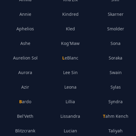
Annie
Kindred
Skarner
Aphelios
Kled
Smolder
Ashe
Kog'Maw
Sona
Aurelion Sol
LeBlanc
Soraka
Aurora
Lee Sin
Swain
Azir
Leona
Sylas
Bardo
Lillia
Syndra
Bel'Veth
Lissandra
Tahm Kench
Blitzcrank
Lucian
Taliyah