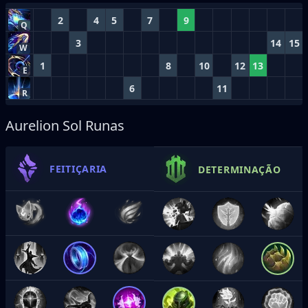
2
4
5
7
9
Q
3
14
15
W
1
8
10
12
13
E
6
11
R
Aurelion Sol Runas
FEITIÇARIA
DETERMINAÇÃO