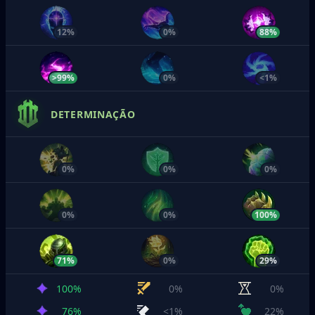
12%
0%
88%
>99%
0%
<1%
DETERMINAÇÃO
0%
0%
0%
0%
0%
100%
71%
0%
29%
100%
0%
0%
76%
<1%
22%