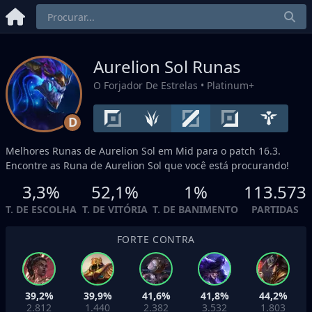
Aurelion Sol Runas
O Forjador De Estrelas
• Platinum+
D
Melhores Runas de Aurelion Sol em
Mid
para o patch 16.3.
Encontre as Runa de Aurelion Sol que você está procurando!
3,3%
52,1%
1%
113.573
T. DE ESCOLHA
T. DE VITÓRIA
T. DE BANIMENTO
PARTIDAS
FORTE CONTRA
39,2%
39,9%
41,6%
41,8%
44,2%
2.812
1.440
2.382
3.532
1.803